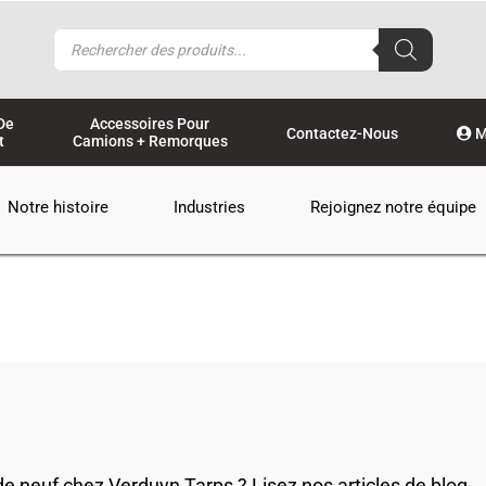
Recherche
de
produits
De
Accessoires Pour
Contactez-Nous
M
t
Camions + Remorques
Notre histoire
Industries
Rejoignez notre équipe
 de neuf chez Verduyn Tarps ? Lisez nos articles de blog