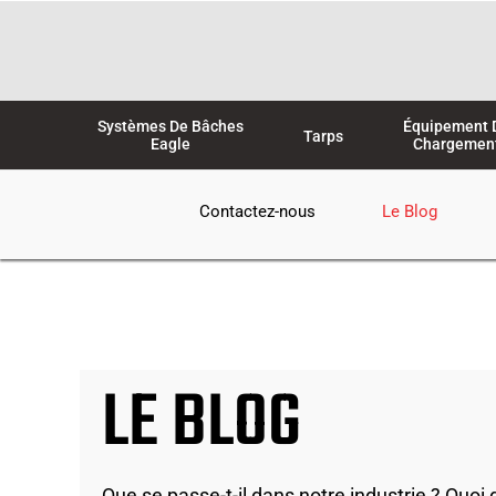
Aller
au
contenu
Systèmes De Bâches
Équipement 
Tarps
Eagle
Chargemen
Contactez-nous
Le Blog
LE BLOG
Que se passe-t-il dans notre industrie ? Quoi