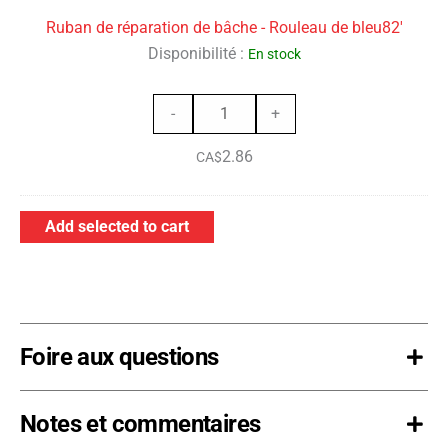
bâche
Ruban de réparation de bâche - Rouleau de bleu82'
-
Disponibilité :
En stock
Rouleau
de
quantité
bleu82'
-
+
de
2.86
Ruban
CA$
de
réparation
Add selected to cart
de
bâche
-
Rouleau
de
Foire aux questions
bleu82'
Notes et commentaires