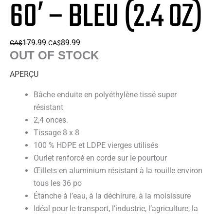
60′ – BLEU (2.4 OZ)
Le
Le
179.99
89.99
CA$
CA$
OUT OF STOCK
prix
prix
initial
actuel
APERÇU
était :
est :
CA$179.99.
CA$89.99.
Bâche enduite en polyéthylène tissé super
résistant
2,4 onces.
Tissage 8 x 8
100 % HDPE et LDPE vierges utilisés
Ourlet renforcé en corde sur le pourtour
Œillets en aluminium résistant à la rouille environ
tous les 36 po
Étanche à l’eau, à la déchirure, à la moisissure
Idéal pour le transport, l’industrie, l’agriculture, la