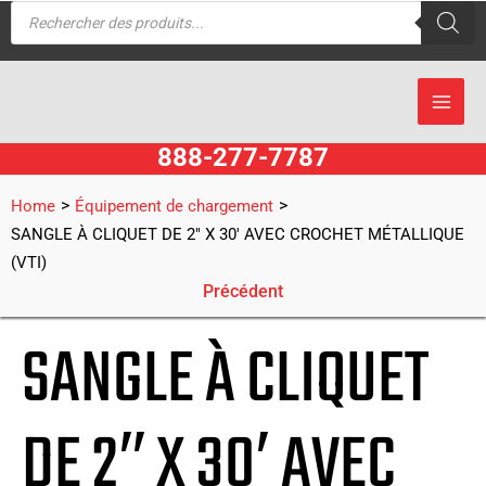
Recherche
Aller
de
produits
au
contenu
888-277-7787
>
>
Home
Équipement de chargement
SANGLE À CLIQUET DE 2″ X 30′ AVEC CROCHET MÉTALLIQUE
(VTI)
Précédent
SANGLE À CLIQUET
DE 2″ X 30′ AVEC