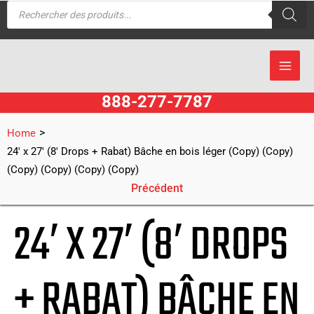
Recherche
Aller
de
produits
au
contenu
888-277-7787
>
Home
24′ x 27′ (8′ Drops + Rabat) Bâche en bois léger (Copy) (Copy)
(Copy) (Copy) (Copy) (Copy)
Précédent
24′ X 27′ (8′ DROPS
+ RABAT) BÂCHE EN