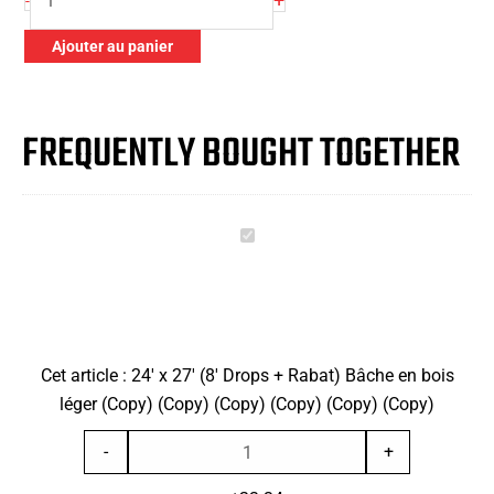
-
de
24'
Ajouter au panier
x
27'
(8'
FREQUENTLY BOUGHT TOGETHER
Drops
+
Rabat)
24'
Bâche
x
en
27'
bois
(8'
léger
Drops
(Copy)
Cet article :
24' x 27' (8' Drops + Rabat) Bâche en bois
+
(Copy)
léger (Copy) (Copy) (Copy) (Copy) (Copy) (Copy)
Rabat)
(Copy)
Bâche
quantité
(Copy)
-
+
en
de
(Copy)