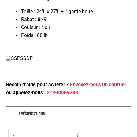
Taille : 24’L x 27’L +1′ garde-boue
Rabat : 8’x9′
Couleur : Noir
Poids : 88 lb
Besoin d’aide pour acheter ?
Envoyez-nous un courriel
ou appelez-nous :
219-888-9383
SPÉCIFICATIONS
quantité
+