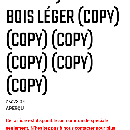
BOIS LÉGER (COPY)
(COPY) (COPY)
(COPY) (COPY)
(COPY)
23.34
CA$
APERÇU
Cet article est disponible sur commande spéciale
seulement. N’hésitez pas à nous contacter pour plus