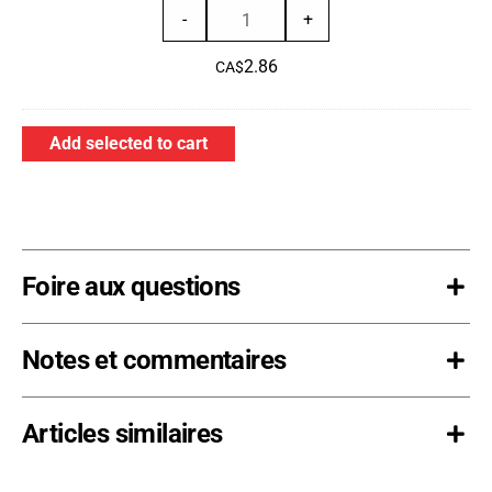
quantité
82'
-
+
de
2.86
Ruban
CA$
de
réparation
Add selected to cart
de
bâche
-
NoirRouleau
de
Foire aux questions
82'
Notes et commentaires
Articles similaires