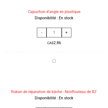
plastique
de
50
Capuchon d’angle en plastique
Disponibilité :
En stock
quantité
-
+
de
2.86
Capuchon
CA$
d’angle
en
Ruban
plastique
de
réparation
de
bâche
Ruban de réparation de bâche - NoirRouleau de 82'
-
Disponibilité :
En stock
NoirRouleau
de