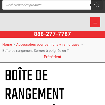
Recherche
Aller
de
produits
au
contenu
888-277-7787
>
>
Home
Accessoires pour camions + remorques
Boîte de rangement Serrure à poignée en T
Précédent
BOÎTE DE
RANGEMENT