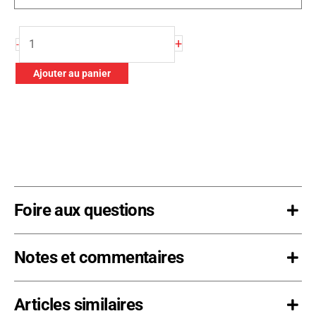
quantité
+
-
de
Kit
Ajouter au panier
d’œillets
pour
la
main
Foire aux questions
Notes et commentaires
Articles similaires