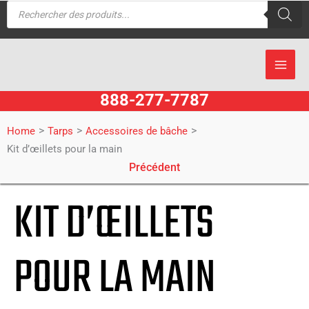
Recherche
Aller
de
produits
au
contenu
888-277-7787
>
>
>
Home
Tarps
Accessoires de bâche
Kit d’œillets pour la main
Précédent
KIT D’ŒILLETS
POUR LA MAIN