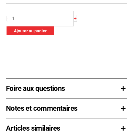
quantité
+
-
de
Verrou
Ajouter au panier
de
reliure
Foire aux questions
Notes et commentaires
Articles similaires