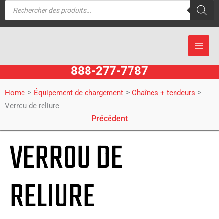
Recherche
Aller
de
produits
au
contenu
888-277-7787
>
>
>
Home
Équipement de chargement
Chaînes + tendeurs
Verrou de reliure
Précédent
VERROU DE
RELIURE