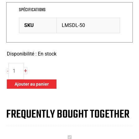
SPÉCIFICATIONS
SKU
LMSDL-50
Disponibilité :
En stock
quantité
+
-
de
18
Ajouter au panier
Clignotant
d’urgence
LED
FREQUENTLY BOUGHT TOGETHER
-
Ambre
18