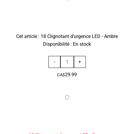
Clignotant
d’urgence
LED
-
Cet article :
18 Clignotant d’urgence LED - Ambre
Ambre
Disponibilité :
En stock
quantité
-
+
de
29.99
18
CA$
Clignotant
d’urgence
18
LED
Clignotant
-
d’urgence
Ambre
LED
-