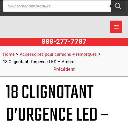
Recherche
Aller
de
produits
au
contenu
888-277-7787
>
>
Home
Accessoires pour camions + remorques
18 Clignotant d’urgence LED – Ambre
Précédent
18 CLIGNOTANT
D’URGENCE LED –