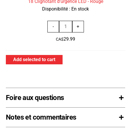
18 Clignotant d’urgence LED - Rouge
Rouge
Disponibilité :
En stock
quantité
-
+
de
29.99
18
CA$
Clignotant
d’urgence
Add selected to cart
LED
-
Rouge
Foire aux questions
Notes et commentaires