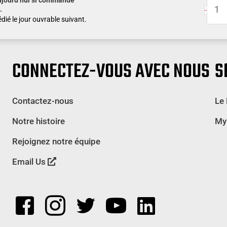
quanti
.
-
de
dié le jour ouvrable suivant.
18"x
18"x
60 »
CONNECTEZ-VOUS AVEC NOUS
S
Verdu
Boîte
Contactez-nous
Le
de
range
Notre histoire
My
-
Rejoignez notre équipe
Tôle
striée
Email Us