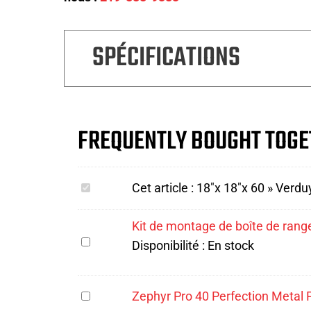
SPÉCIFICATIONS
FREQUENTLY BOUGHT TOGE
18"x
Cet article :
18"x 18"x 60 » Verdu
18"x
Kit de montage de boîte de ran
60 »
Kit
Disponibilité :
En stock
Verduyn
de
Boîte
montage
de
Zephyr
Zephyr Pro 40 Perfection Metal P
de
rangement