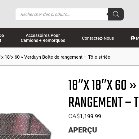
Recherche
de
produits
De
Accessoires Pour
Contactez-Nous
M
t
Camions + Remorques
″x 18″x 60 » Verduyn Boîte de rangement – Tôle striée
18″X 18″X 60 »
RANGEMENT – T
CA$
1,199.99
APERÇU