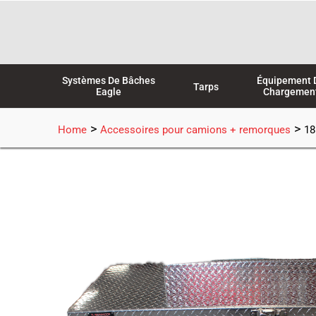
Aller
au
contenu
Systèmes De Bâches
Équipement 
Tarps
Eagle
Chargemen
>
>
Home
Accessoires pour camions + remorques
18