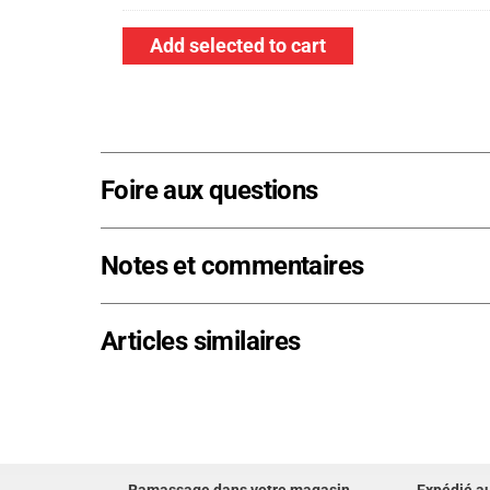
Pro
boîte
-
40
de
Add selected to cart
Tôle
Perfection
rangement
striée
Metal
Polish
Signature
Foire aux questions
Series
-
16
Notes et commentaires
oz.
Articles similaires
Ramassage dans votre magasin
Expédié a