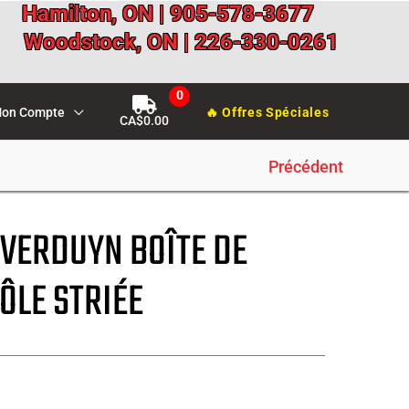
Hamilton, ON | 905-578-3677
Woodstock, ON | 226-330-0261
on Compte
🔥 Offres Spéciales
CA$
0.00
Précédent
 VERDUYN BOÎTE DE
ÔLE STRIÉE