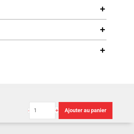
quantité
+
Ajouter au panier
-
de
SANGLE
DE