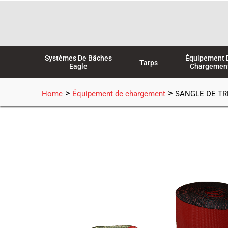
Aller
au
contenu
Systèmes De Bâches
Équipement 
Tarps
Eagle
Chargemen
>
>
Home
Équipement de chargement
SANGLE DE TRE