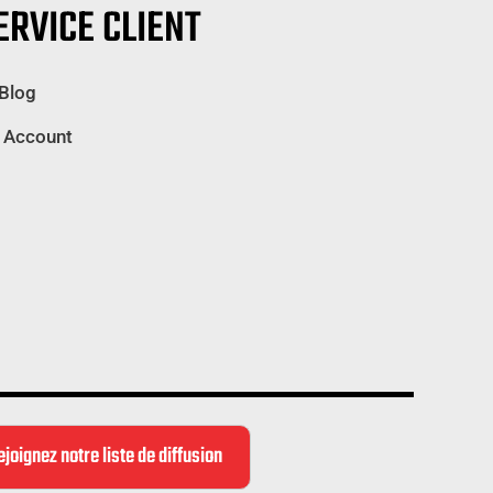
ERVICE CLIENT
TREUIL
ROBUSTE
DE
 Blog
4
 Account
PO
X
30
PI
AVEC
EXTRÉMITÉ
DE
CHAÎNE
(VTI)
ejoignez notre liste de diffusion