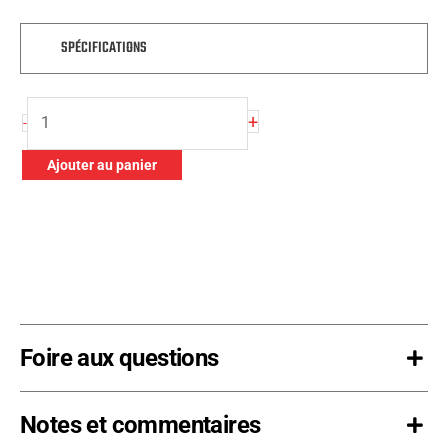
SPÉCIFICATIONS
quantité
+
-
de
Matériau
Ajouter au panier
de
la
bâche
5'
x
5'
-
Foire aux questions
Brun
Notes et commentaires