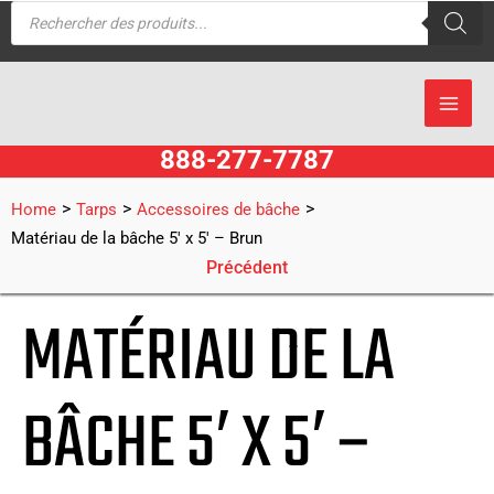
Recherche
Aller
de
produits
au
contenu
888-277-7787
>
>
>
Home
Tarps
Accessoires de bâche
Matériau de la bâche 5′ x 5′ – Brun
Précédent
MATÉRIAU DE LA
BÂCHE 5′ X 5′ –