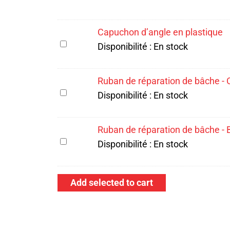
/
patinoire
Capuchon d’angle en plastique
robuste
Capuchon
Disponibilité :
En stock
de
d’angle
30
en
Ruban de réparation de bâche - 
pi
plastique
Ruban
Disponibilité :
En stock
x
de
40
réparation
pi
Ruban de réparation de bâche - 
de
Ruban
-
Disponibilité :
En stock
bâche
de
Blanc
-
réparation
(6
Clear65'
Add selected to cart
de
oz)
Rouleau
bâche
-
BlancRouleau