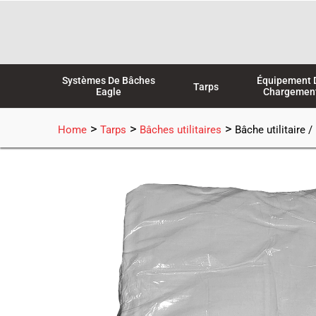
Aller
au
contenu
Systèmes De Bâches
Équipement 
Tarps
Eagle
Chargemen
>
>
>
Home
Tarps
Bâches utilitaires
Bâche utilitaire /