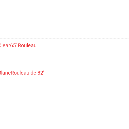
Clear65' Rouleau
BlancRouleau de 82'