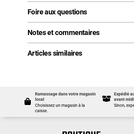
de
Foire aux questions
82'
Notes et commentaires
Articles similaires
Ramassage dans votre magasin
Expédié a
local
avant midi
Choisissez un magasin à la
Sinon, expé
caisse.