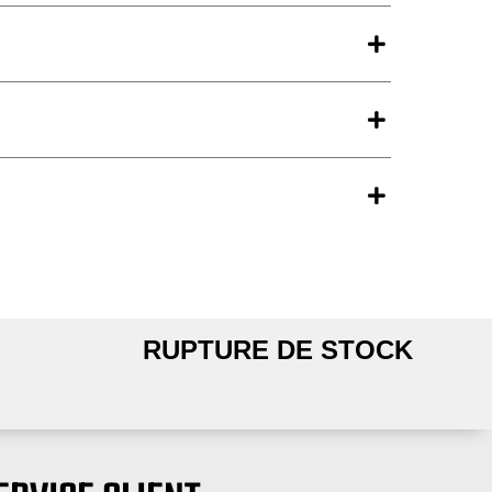
-
BlancRouleau
de
82'
RUPTURE DE STOCK