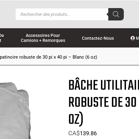
Recherche
de
produits
De
Accessoires Pour
Contactez-Nous
M
t
Camions + Remorques
 patinoire robuste de 30 pi x 40 pi – Blanc (6 oz)
BÂCHE UTILITAI
ROBUSTE DE 30 
OZ)
CA$
139.86