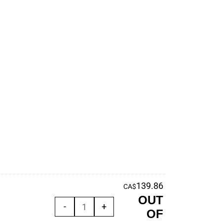
139.86
CA$
OUT
quantité
-
+
OF
de