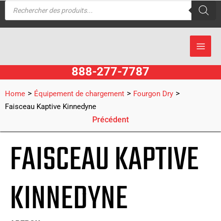
Recherche
Aller
de
produits
au
contenu
888-277-7787
>
>
>
Home
Équipement de chargement
Fourgon Dry
Faisceau Kaptive Kinnedyne
Précédent
FAISCEAU KAPTIVE
KINNEDYNE