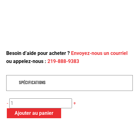
Besoin d’aide pour acheter ?
Envoyez-nous un courriel
ou appelez-nous :
219-888-9383
SPÉCIFICATIONS
quantité
-
+
de
Ajouter au panier
Ensemble
de
transport