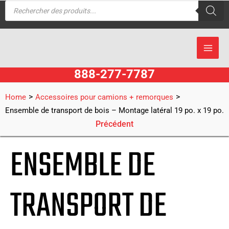
Recherche
Aller
de
produits
au
contenu
888-277-7787
>
>
Home
Accessoires pour camions + remorques
Ensemble de transport de bois – Montage latéral 19 po. x 19 po.
Précédent
ENSEMBLE DE
TRANSPORT DE