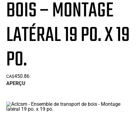
BOIS – MONTAGE
LATÉRAL 19 PO. X 19
PO.
450.86
CA$
APERÇU