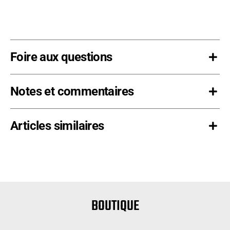
de
bois
-
Montage
Foire aux questions
latéral
19
po.
Notes et commentaires
x
19
Articles similaires
po.
BOUTIQUE