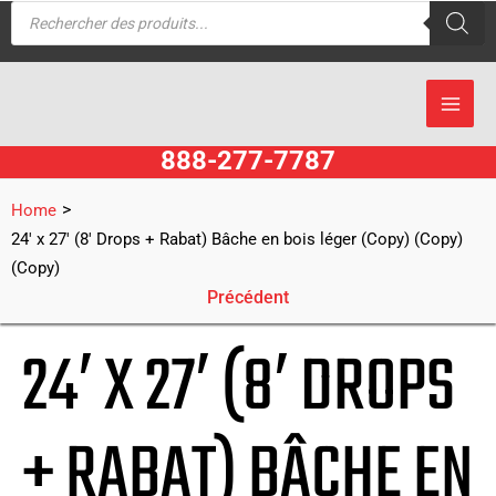
Recherche
Aller
de
produits
au
contenu
888-277-7787
>
Home
24′ x 27′ (8′ Drops + Rabat) Bâche en bois léger (Copy) (Copy)
(Copy)
Précédent
24′ X 27′ (8′ DROPS
+ RABAT) BÂCHE EN