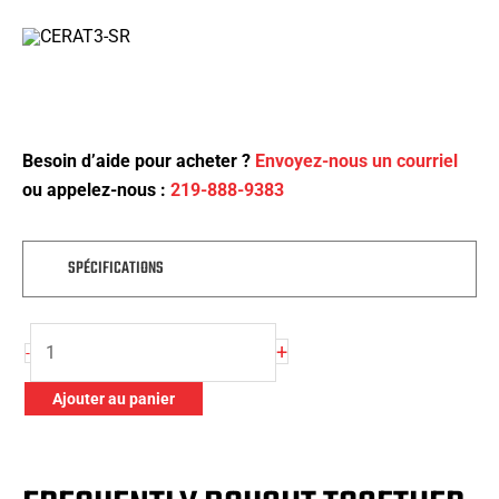
Besoin d’aide pour acheter ?
Envoyez-nous un courriel
ou appelez-nous :
219-888-9383
SPÉCIFICATIONS
quantité
+
-
de
24'
Ajouter au panier
x
27'
(8'