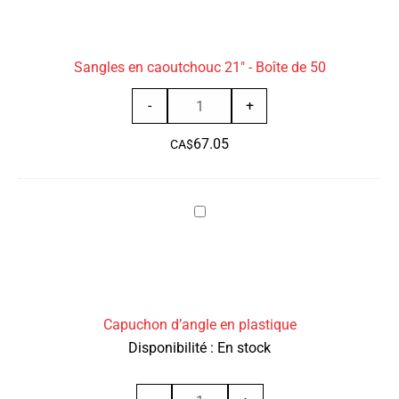
caoutchouc
+
21"
Rabat)
-
Bâche
Sangles en caoutchouc 21" - Boîte de 50
Boîte
en
de
bois
quantité
-
+
50
léger
de
(Copy)
67.05
Sangles
CA$
(Copy)
en
(Copy)
caoutchouc
Capuchon
21"
d’angle
-
en
Boîte
plastique
de
50
Capuchon d’angle en plastique
Disponibilité :
En stock
quantité