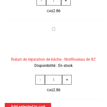
-
+
de
2.86
Capuchon
CA$
d’angle
en
Ruban
plastique
de
réparation
de
bâche
Ruban de réparation de bâche - NoirRouleau de 82'
-
Disponibilité :
En stock
NoirRouleau
de
quantité
82'
-
+
de
2.86
Ruban
CA$
de
réparation
Add selected to cart