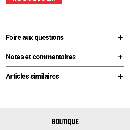
de
bâche
-
NoirRouleau
de
Foire aux questions
82'
Notes et commentaires
Articles similaires
BOUTIQUE