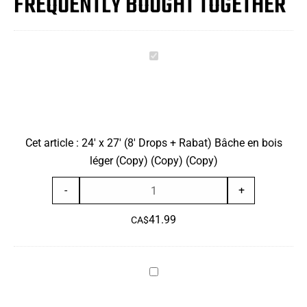
FREQUENTLY BOUGHT TOGETHER
Drops
+
Rabat)
24'
Bâche
x
en
27'
bois
(8'
léger
Drops
(Copy)
Cet article :
24' x 27' (8' Drops + Rabat) Bâche en bois
+
(Copy)
léger (Copy) (Copy) (Copy)
Rabat)
(Copy)
Bâche
quantité
-
+
en
de
bois
41.99
24'
CA$
léger
x
(Copy)
27'
(Copy)
Sangles
(8'
(Copy)
en
Drops