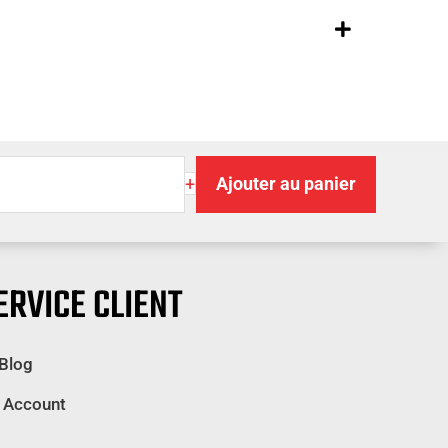
té
+
Ajouter au panier
tisseur
ERVICE CLIENT
e
 Blog
 Account
e