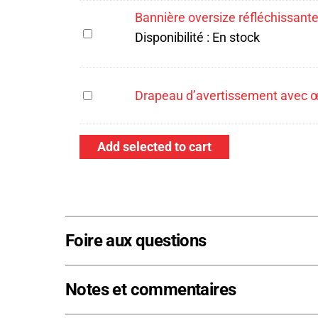
de
Bannière oversize réfléchissante
1/2 »
Bannière
piquet
Disponibilité :
En stock
Poignée
oversize
-
pliante
réfléchissante
Gauche
Chaîne
-
Drapeau
Drapeau d’avertissement avec œi
à
Double
d’avertissement
cliquet
face
avec
Add selected to cart
œillet
-
Rouge
Foire aux questions
Notes et commentaires