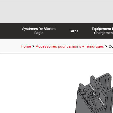
Aller
au
contenu
Systèmes De Bâches
Équipement 
Tarps
Eagle
Chargemen
>
>
Home
Accessoires pour camions + remorques
Co