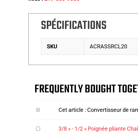
SPÉCIFICATIONS
SKU
ACRASSRCL20
FREQUENTLY BOUGHT TOGE
Convertisseur
Cet article :
Convertisseur de ram
de
rampe
3/8 »
3/8 » - 1/2 » Poignée pliante Chaî
latérale
-