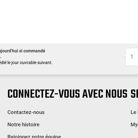
ujourd’hui si commandé
quanti
.
-
de
dié le jour ouvrable suivant.
Conver
de
rampe
CONNECTEZ-VOUS AVEC NOUS
S
latéral
de
Contactez-nous
Le
piquet
-
Notre histoire
My
Gauch
Rejoignez notre équipe