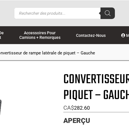
Recherche
de
produits
De
Accessoires Pour
Contactez-Nous
M
t
Camions + Remorques
nvertisseur de rampe latérale de piquet – Gauche
CONVERTISSEUR
PIQUET – GAUC
CA$
282.60
APERÇU