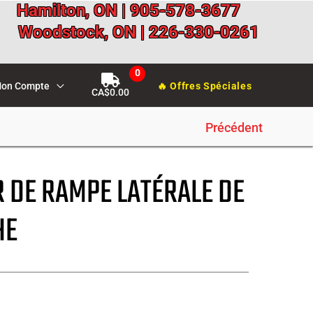
Hamilton, ON | 905-578-3677
Woodstock, ON | 226-330-0261
on Compte
🔥 Offres Spéciales
CA$
0.00
Précédent
 DE RAMPE LATÉRALE DE
HE