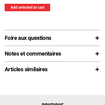
8
sciage
Add selected to cart
pi
biseauté
de
de
long
4
(NON
po
disponible
x
Foire aux questions
chez
4
Gary,
po
IN)
-
Notes et commentaires
8
pi
Articles similaires
de
long
(NON
disponible
chez
Gary,