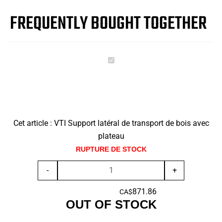
FREQUENTLY BOUGHT TOGETHER
VTI
Support
latéral
de
transport
Cet article :
VTI Support latéral de transport de bois avec
de
plateau
bois
RUPTURE DE STOCK
avec
plateau
quantité
-
+
de
871.86
VTI
CA$
OUT OF STOCK
Support
latéral