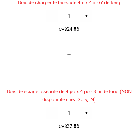
Bois de charpente biseauté 4 » x 4 » - 6' de long
x
4'
4 »
de
quantité
-
+
-
long
de
6'
24.86
Bois
CA$
de
de
long
charpente
Bois
biseauté
de
4 »
sciage
x
biseauté
4 »
de
-
Bois de sciage biseauté de 4 po x 4 po - 8 pi de long (NON
4
6'
disponible chez Gary, IN)
po
de
x
long
quantité
-
+
4
de
po
32.86
Bois
CA$
-
de