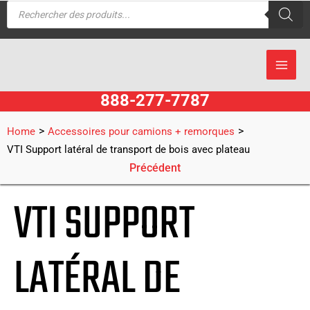
Recherche
Aller
de
produits
au
contenu
888-277-7787
>
>
Home
Accessoires pour camions + remorques
VTI Support latéral de transport de bois avec plateau
Précédent
VTI SUPPORT
LATÉRAL DE